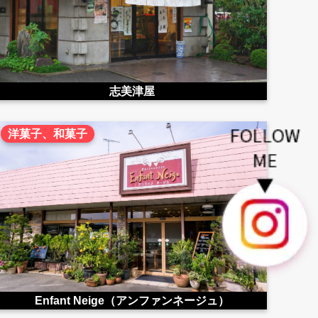
志美津屋
洋菓子、和菓子
Enfant Neige（アンファンネージュ）