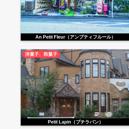
An Petit Fleur（アンプティフルール）
洋菓子、和菓子
Petit Lapin（プチラパン）