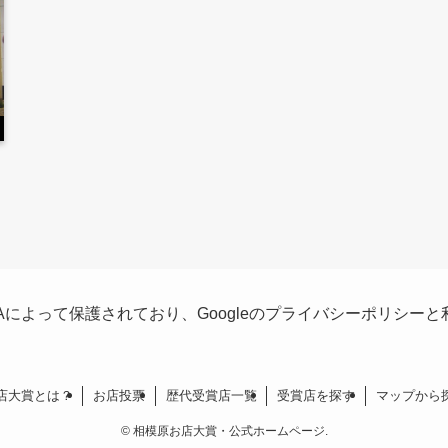
HAによって保護されており、Googleの
プライバシーポリシー
と
店大賞とは？
お店投票
歴代受賞店
一覧
受賞店を
探す
マップから
©
相模原お店大賞・公式ホームページ.