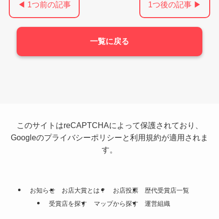
◀ 1つ前の記事
1つ後の記事 ▶
一覧に戻る
このサイトはreCAPTCHAによって保護されており、
Googleの
プライバシーポリシー
と
利用規約
が適用されま
す。
お知らせ
お店大賞とは？
お店投票
歴代受賞店
一覧
受賞店を
探す
マップから
探す
運営組織